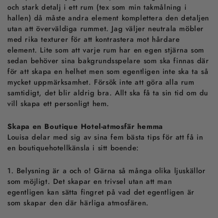
och stark detalj i ett rum (tex som min takmålning i
hallen) då måste andra element komplettera den detaljen
utan att överväldiga rummet. Jag väljer neutrala möbler
med rika texturer för att kontrastera mot hårdare
element. Lite som att varje rum har en egen stjärna som
sedan behöver sina bakgrundsspelare som ska finnas där
för att skapa en helhet men som egentligen inte ska ta så
mycket uppmärksamhet. Försök inte att göra alla rum
samtidigt, det blir aldrig bra. Allt ska få ta sin tid om du
vill skapa ett personligt hem.
Skapa en Boutique Hotel-atmosfär hemma
Louisa delar med sig av sina fem bästa tips för att få in
en boutiquehotellkänsla i sitt boende
:
1.
Belysning är a och o! Gärna så många olika ljuskällor
som möjligt. Det skapar en trivsel utan att man
egentligen kan sätta fingret på vad det egentligen är
som skapar den där härliga atmosfären.