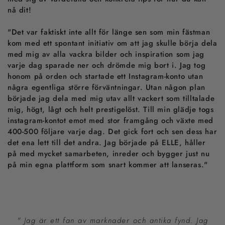
o
nå dit!
t
e
l
"Det var faktiskt inte allt för länge sen som min fästman
k
kom med ett spontant initiativ om att jag skulle börja dela
ä
med mig av alla vackra bilder och inspiration som jag
n
varje dag sparade ner och drömde mig bort i. Jag tog
s
honom på orden och startade ett Instagram-konto utan
l
a
några egentliga större förväntningar. Utan någon plan
h
började jag dela med mig utav allt vackert som tilltalade
e
mig, högt, lågt och helt prestigelöst. Till min glädje togs
m
instagram-kontot emot med stor framgång och växte med
m
400-500 följare varje dag. Det gick fort och sen dess har
a
det ena lett till det andra. Jag började på ELLE, håller
på med mycket samarbeten, inreder och bygger just nu
på min egna plattform som snart kommer att lanseras."
"
Jag är ett fan av marknader och antika fynd. Jag