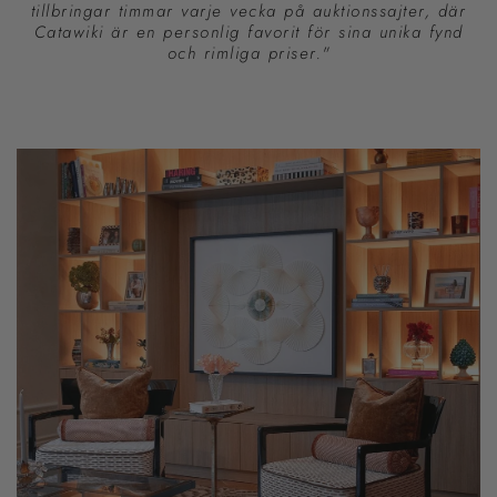
tillbringar timmar varje vecka på auktionssajter, där
Catawiki är en personlig favorit för sina unika fynd
och rimliga priser
."