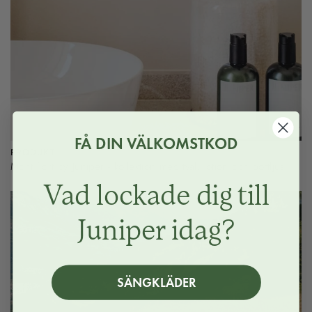
FÅ DIN VÄLKOMSTKOD
PRODUKT
Mont Fort by Juniper - kollektion med tvål, lotion och doftljus
Vad lockade dig till
Juniper idag?
SÄNGKLÄDER