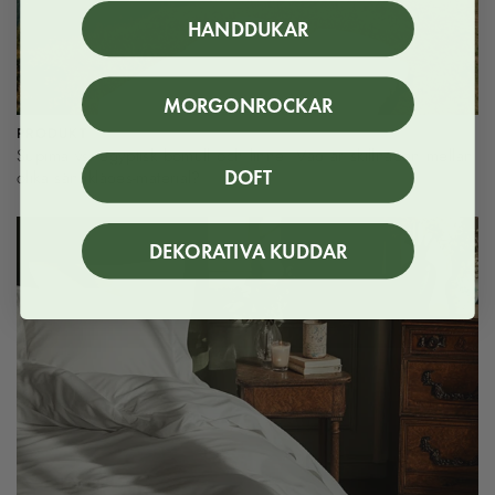
HANDDUKAR
MORGONROCKAR
PRODUKT
Supima vs. egyptisk bomull och linne: Vad är skillnaden mellan
DOFT
olika sängklädes-material?
DEKORATIVA KUDDAR