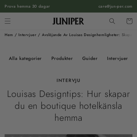
HOPPA
Prova hemma 30 dagar
TILL
care@jun-per.com
INNEHÅLL
Vagn
Hem
/
Intervjuer
/
Avslöjande Av Louisas Designhemligheter: Skapa 
L
o
u
Alla kategorier
Produkter
Guider
Intervjuer
i
s
a
s
INTERVJU
D
e
Louisas Designtips: Hur skapar
s
i
du en boutique hotelkänsla
g
n
hemma
t
i
p
s