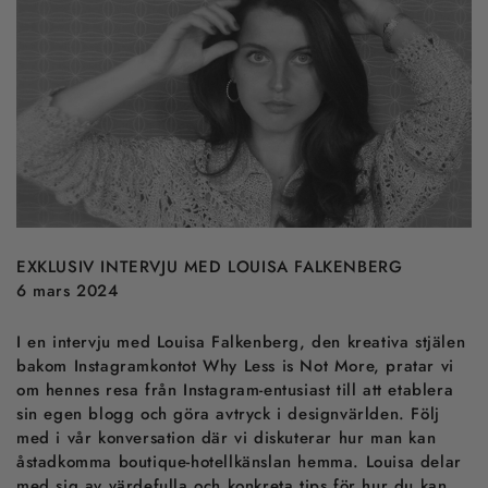
:
H
u
r
s
k
a
p
a
r
d
u
e
EXKLUSIV INTERVJU MED LOUISA FALKENBERG
n
6 mars 2024
b
o
I en intervju med Louisa Falkenberg, den kreativa stjälen
u
t
bakom Instagramkontot Why Less is Not More, pratar vi
i
om hennes resa från Instagram-entusiast till att etablera
q
sin egen blogg och göra avtryck i designvärlden. Följ
u
med i vår konversation där vi diskuterar hur man kan
e
åstadkomma boutique-hotellkänslan hemma. Louisa delar
h
med sig av värdefulla och konkreta tips för hur du kan