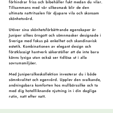
förhindrar friss och bibehåller fukt medan du vilar.
Tillsammans med vår silkesmask blir de den
ultimata nattritualen för djupare vila och skonsam
skönhetsvård.
Utöver sina skönhetsförbättrande egenskaper är
Juniper silkes örngott och sömnmasker designade i
Sverige med fokus på enkelhet och skandinavisk
estetik. Kombinationen av elegant design och
förstklassigt hantverk säkerställer att de inte bara
känns lyxiga utan också ser tidlösa ut i alla
sovrumsmiljöer.
Med Junipersilkeskollektion investerar du i både
sömnkvalitet och egenvård. Upplev den svalkande,
andningsbara komforten hos mullbärssilke och ta
med dig hotellliknande njutning in i din dagliga
rutin, natt efter natt.