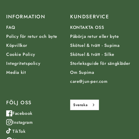
INFORMATION
KUNDSERVICE
FAQ
KONTAKTA OSS
Policy för retur och byte
Påbörja retur eller byte
Köpvillkor
Skötsel & tvätt - Supima
Cookie Policy
Skötsel & tvätt - Silke
Integritetspolicy
Storleksguide för sängkläder
Media kit
Om Supima
care@jun-per.com
FÖLJ OSS
Svenska
Facebook
Instagram
TikTok