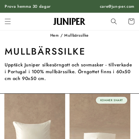
HOPPA
Prova hemma 30 dagar
TILL
care@jun-per.com
INNEHÅLL
Vagn
Hem
/
Mullbärssilke
MULLBÄRSSILKE
Upptäck Juniper silkesörngott och sovmasker - tillverkade
i Portugal i 100% mullbärssilke. Örngottet finns i 60x50
cm och 90x50 cm.
KOMMER SNART