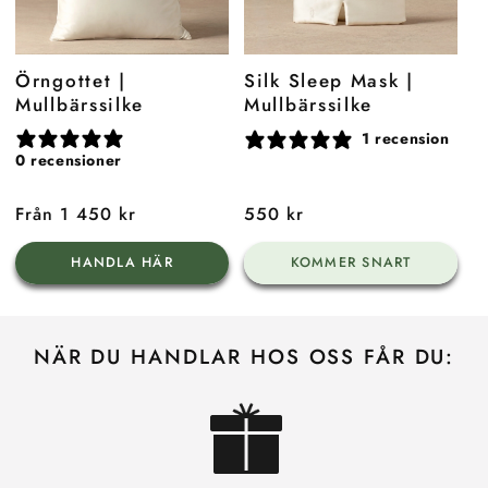
Örngottet |
Silk Sleep Mask |
Mullbärssilke
Mullbärssilke
1 recension
0 recensioner
Ordinarie
Från 1 450 kr
Ordinarie
550 kr
pris
pris
HANDLA HÄR
KOMMER SNART
NÄR DU HANDLAR HOS OSS FÅR DU: