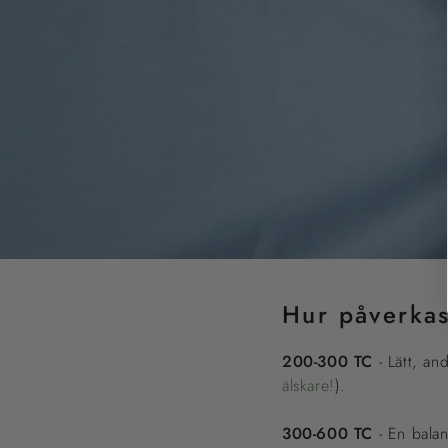
Hur påverkas
200-300 TC
- Lätt, an
älskare!
).
300-600 TC
- En balan