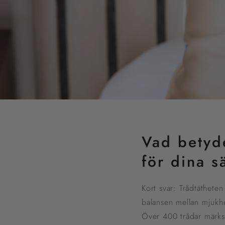
Vad betyde
för dina 
Kort svar: Trådtäthete
balansen mellan mjukhet
Över 400 trådar märks 