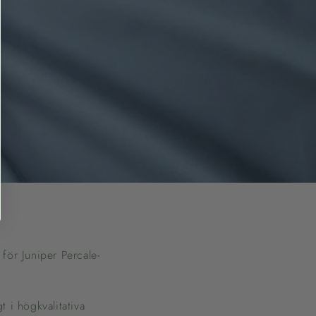
 för Juniper Percale-
gt i högkvalitativa