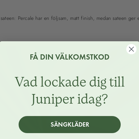
 sateen: Percale har en följsam, matt finish, medan sateen ger e
FÅ DIN VÄLKOMSTKOD
Vad lockade dig till
Juniper idag?
SÄNGKLÄDER