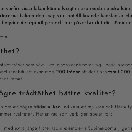
at varför vissa lakan känns lyxigt mjuka medan andra känn
aktorerna bakom den magiska, hotellliknande känslan är bl
d betyder det egentligen och hur påverkar det din sömnup
veta.
äthet?
ntalet trådar som vävs i en kvadratcentimeter tyg - både horison
xempel innebär ett lakan med
200 trådar
att det finns
totalt 200
drattummet.
gre trådtäthet bättre kvalitet?
en om ett högre trådantal
kan
indikera ett mjukare och tätare ty
mer kvaliteten. Här är vad som verkligen spelar roll:
l med extra långa fibrer (som exemplevis Supima-bomull) ger s