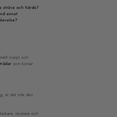
s sträva och hårda?
and annat
plevelse?
tellt (varp) och
 trådar
som korsar
g, är det inte den
tarkare, mjukare och