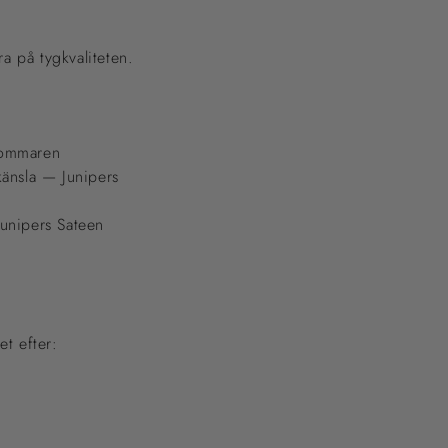
ra på tygkvaliteten.
 sommaren
känsla — Junipers
Junipers Sateen
et efter: