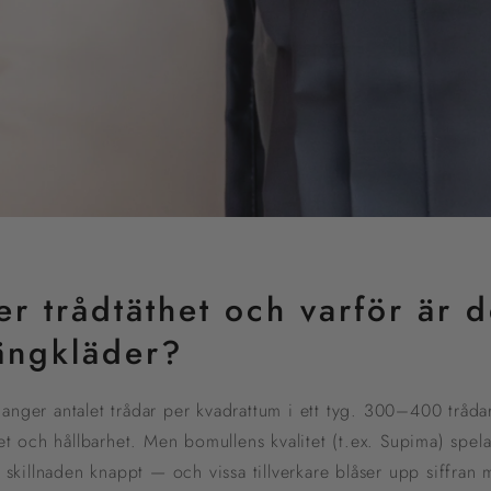
r trådtäthet och varför är de
sängkläder?
n anger antalet trådar per kvadrattum i ett tyg. 300–400 tråda
 och hållbarhet. Men bomullens kvalitet (t.ex. Supima) spelar 
skillnaden knappt — och vissa tillverkare blåser upp siffran 