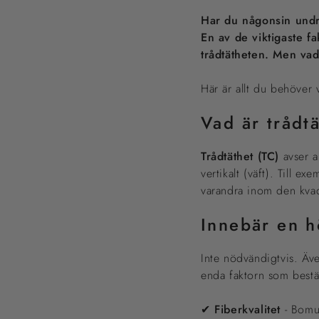
Har du någonsin undr
En av de viktigaste f
trådtätheten. Men va
Här är allt du behöver 
Vad är trådt
Trådtäthet (TC)
avser a
vertikalt (väft). Till e
varandra inom den kva
Innebär en hö
Inte nödvändigtvis. Äv
enda faktorn som bestäm
✔
Fiberkvalitet
- Bomul