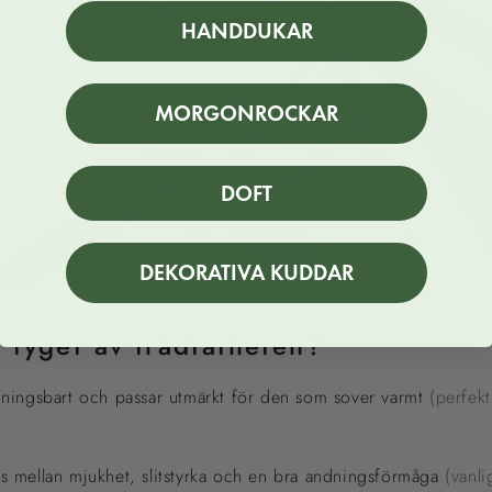
HANDDUKAR
MORGONROCKAR
DOFT
DEKORATIVA KUDDAR
 tyget av trådtätheten?
dningsbart och passar utmärkt för den som sover varmt
(perfekt
s mellan mjukhet, slitstyrka och en bra andningsförmåga
(vanli