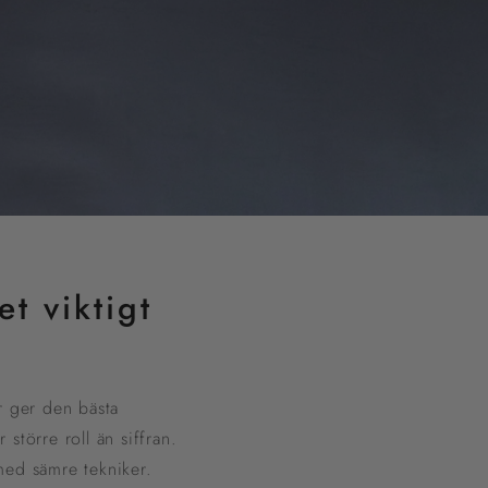
t viktigt
r ger den bästa
större roll än siffran.
med sämre tekniker.