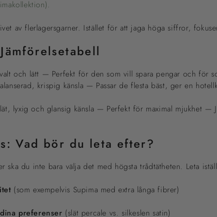
imakollektion).
vet av flerlagersgarner. Istället för att jaga höga siffror, fokuse
 Jämförelsetabell
alt och lätt — Perfekt för den som vill spara pengar och för
lanserad, krispig känsla — Passar de flesta bäst, ger en hotell
lät, lyxig och glansig känsla — Perfekt för maximal mjukhet — 
s: Vad bör du leta efter?
 ska du inte bara välja det med högsta trådtätheten. Leta iställ
tet
(som exempelvis Supima med extra långa fibrer)
dina preferenser
(slät percale vs. silkeslen satin)