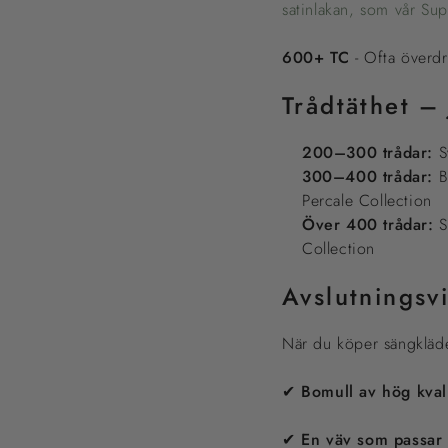
satinlakan, som vår Sup
600+ TC
- Ofta överdri
Trådtäthet –
200–300 trådar:
Sv
300–400 trådar:
Ba
Percale Collection
Över 400 trådar:
S
Collection
Avslutningsvi
När du köper sängkläder
✔
Bomull av hög kvali
✔
En väv som passar 