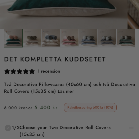
DET KOMPLETTA KUDDSETET
1 recension
Två Decorative Pillowcases (40x60 cm) och två Decorative
Roll Covers (15x35 cm)
Läs mer
Ordinarie
Försäljningspris
5 400 kr
6 000 kronor
Paketbesparing 600 kr (10%)
pris
1/2
Choose your Two Decorative Roll Covers
(15x35 cm)