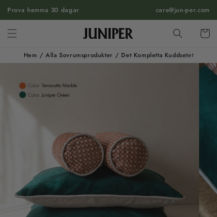
HOPPA
Prova hemma 30 dagar
TILL
care@jun-per.com
INNEHÅLL
Vagn
Hem
/
Alla Sovrumsprodukter
/
Det Kompletta Kuddsetet