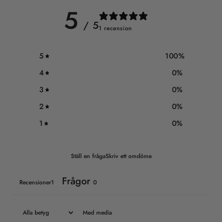
5
/ 5
1 recension
5
100
%
4
0
%
3
0
%
2
0
%
1
0
%
Ställ en fråga
Skriv ett omdöme
Frågor
Recensioner1
0
Med media