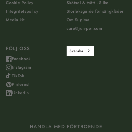
Cookie Policy
Skötsel & tvätt - Silke
Integritetspolicy
Storleksguide för sängkläder
Media kit
Om Supima
care@jun-per.com
FÖLJ OSS
Svenska
Facebook
Instagram
TikTok
Pinterest
Linkedin
HANDLA MED FÖRTROENDE