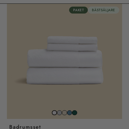
PAKET
BÄSTSÄLJARE
Stone
Beach
North
Juniper
Snow
grey
sand
sea
grön
white
Badrumsset
blue