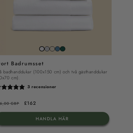
Stone
Beach
North
Juniper
Snow
grey
sand
sea
grön
white
tort Badrumsset
blue
å badhanddukar (100x150 cm) och två gästhanddukar
0x70 cm).
3 recensioner
rdinarie
Försäljningspris
£162
76,00 GBP
is
HANDLA HÄR