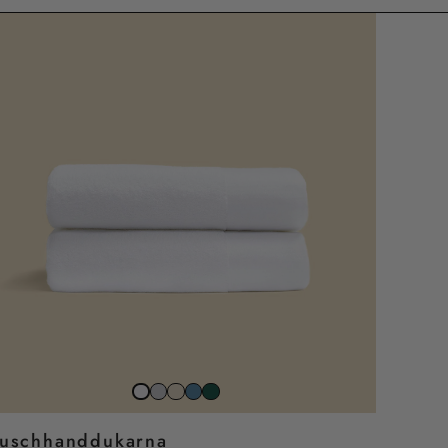
Stone
Beach
North
Juniper
Snow
Grey
Sand
Sea
Green
White
uschhanddukarna
Blue