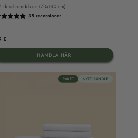
å duschhanddukar (70x140 cm).
35 recensioner
rdinarie
5 £
is
HANDLA HÄR
PAKET
NYTT BUNDLE