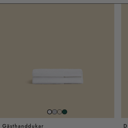
Stone
Beach
Juniper
Snow
Grey
Sand
White
Gästhanddukar
D