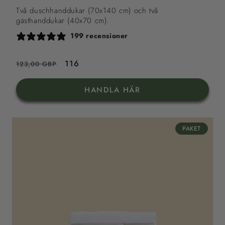
Två duschhanddukar (70x140 cm) och två
gästhanddukar (40x70 cm).
199 recensioner
Ordinarie
Reapris
116
123,00 GBP
pris
HANDLA HÄR
PAKET