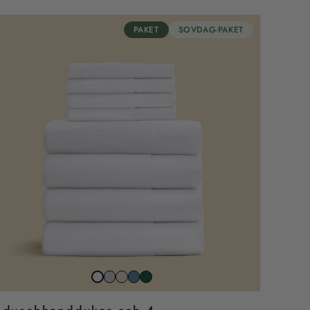
PAKET
SOVDAG-PAKET
Stone
Beach
North
Juniper
Snow
grey
sand
sea
grön
white