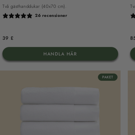
Två gästhanddukar (40x70 cm).
Tv
26 recensioner
Ordinarie
39 £
O
8
pris
pr
HANDLA HÄR
PAKET