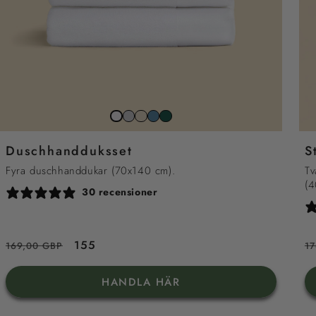
Stone
Beach
North
Juniper
Snow
grey
sand
sea
grön
white
Duschhandduksset
S
blue
Fyra duschhanddukar (70x140 cm).
Tv
(4
30 recensioner
Ordinarie
Reapris
155
O
169,00 GBP
1
pris
pr
HANDLA HÄR