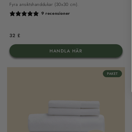
Fyra ansiktshanddukar (30x30 cm).
9 recensioner
Ordinarie
32 £
pris
HANDLA HÄR
PAKET