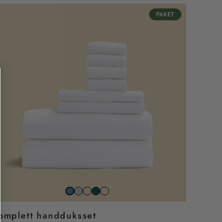
PAKET
Stone
Beach
Juniper
Snövit
North
grey
sand
sea
omplett handduksset
blue