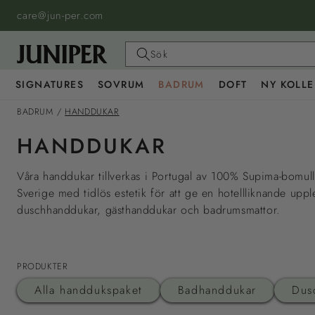
HOPPA
TILL
care@jun-per.com
INNEHÅLL
Sök
SIGNATURES
SOVRUM
BADRUM
DOFT
NY KOLLE
BADRUM
/
HANDDUKAR
HANDDUKAR
Våra handdukar tillverkas i Portugal av 100% Supima-bomull
Sverige med tidlös estetik för att ge en hotellliknande upp
duschhanddukar, gästhanddukar och badrumsmattor.
PRODUKTER
Alla handdukspaket
Badhanddukar
Dus