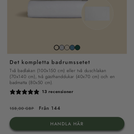
Stone
Beach
North
Juniper
Snövit
grey
sand
sea
Det kompletta badrumssetet
blue
Två badlakan (100x150 cm) eller två duschlakan
(70x140 cm), två gästhanddukar (40x70 cm) och en
badmatta (80x50 cm).
13 recensioner
Ordinarie
Reapris
Från 144
158,00 GBP
pris
HANDLA HÄR