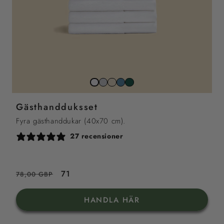
Stone
Beach
North
Juniper
Snow
grey
sand
sea
grön
white
Gästhandduksset
blue
Fyra gästhanddukar (40x70 cm).
27 recensioner
Ordinarie
Reapris
71
78,00 GBP
pris
HANDLA HÄR