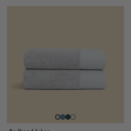
North
Juniper
Beach
Stone
Sea
Sand
Grey