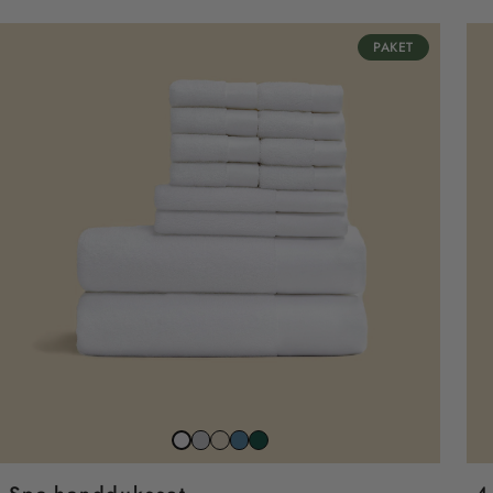
PAKET
Stone
Beach
North
Juniper
Snow
grey
sand
sea
grön
white