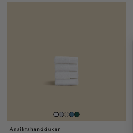
Stone
Beach
North
Juniper
Snow
Grey
Sand
Sea
Green
White
Ansiktshanddukar
Blue