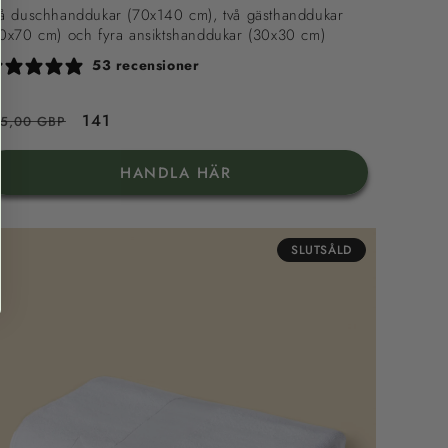
å duschhanddukar (70x140 cm), två gästhanddukar
0x70 cm) och fyra ansiktshanddukar (30x30 cm)
53 recensioner
rdinarie
Reapris
141
55,00 GBP
is
HANDLA HÄR
SLUTSÅLD