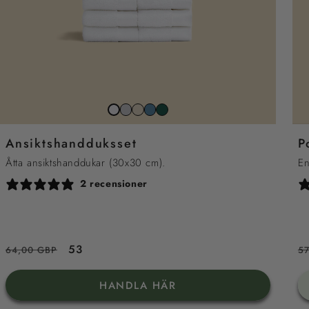
Stone
Beach
North
Juniper
Snow
grey
sand
sea
grön
white
Ansiktshandduksset
P
blue
Åtta ansiktshanddukar (30x30 cm).
En
2 recensioner
Ordinarie
Reapris
53
O
64,00 GBP
5
pris
pr
HANDLA HÄR