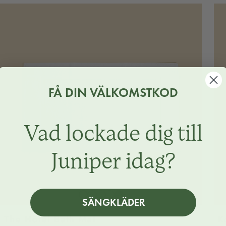
FÅ DIN VÄLKOMSTKOD
Vad lockade dig till
Juniper idag?
Stone
Beach
North
Juniper
Snow
SÄNGKLÄDER
Grey
Sand
Sea
Green
White
The Hôtel Bath Mat
K
Blue