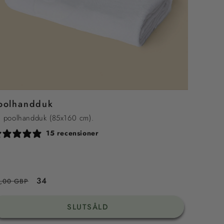
oolhandduk
 poolhandduk (85x160 cm).
15 recensioner
rdinarie
Reapris
34
7,00 GBP
is
SLUTSÅLD