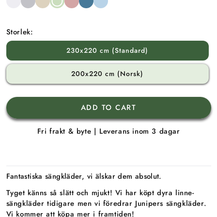
White
Grey
Sand
Green
Pink
Sea
Blue
Blue
Storlek:
230x220 cm (Standard)
200x220 cm (Norsk)
ADD TO CART
Fri frakt & byte | Leverans inom 3 dagar
Fantastiska sängkläder, vi älskar dem absolut.
Tyget känns så slätt och mjukt! Vi har köpt dyra linne-
sängkläder tidigare men vi föredrar Junipers sängkläder.
Vi kommer att köpa mer i framtiden!