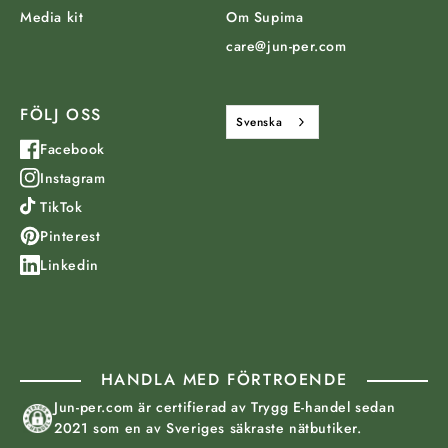
Media kit
Om Supima
care@jun-per.com
FÖLJ OSS
Svenska
Facebook
Instagram
TikTok
Pinterest
Linkedin
HANDLA MED FÖRTROENDE
Jun-per.com är certifierad av Trygg E-handel sedan
2021 som en av Sveriges säkraste nätbutiker.