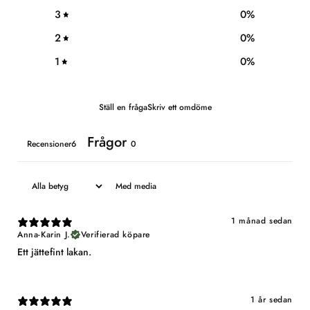
3
0
%
2
0
%
1
0
%
Ställ en fråga
Skriv ett omdöme
Frågor
Recensioner6
0
Med media
1 månad sedan
Anna-Karin J.
Verifierad köpare
Ett jättefint lakan.
1 år sedan