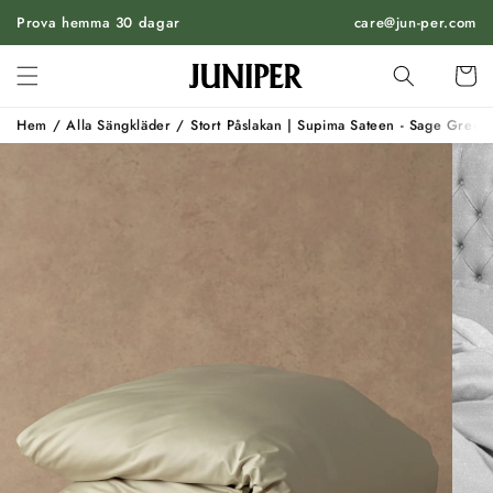
HOPPA
Prova hemma 30 dagar
TILL
care@jun-per.com
INNEHÅLL
Vagn
Hem
/
Alla Sängkläder
/
Stort Påslakan | Supima Sateen - Sage Green