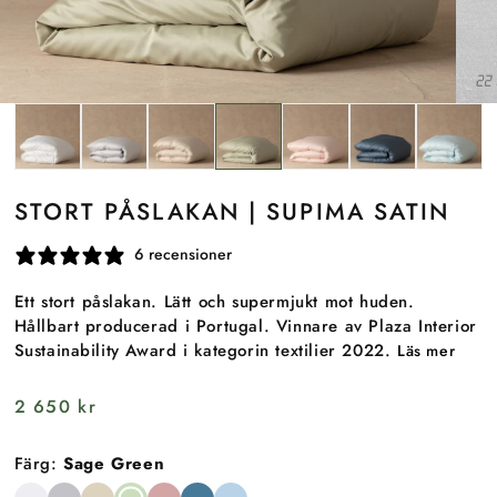
STORT PÅSLAKAN | SUPIMA SATIN
6 recensioner
Ett stort påslakan. Lätt och supermjukt mot huden.
Hållbart producerad i Portugal. Vinnare av Plaza Interior
Sustainability Award i kategorin textilier 2022.
Läs mer
Ordinarie
2 650 kr
pris
Färg:
Sage Green
Snow
Stone
Beach
Sage
Gemstone
North
Sky