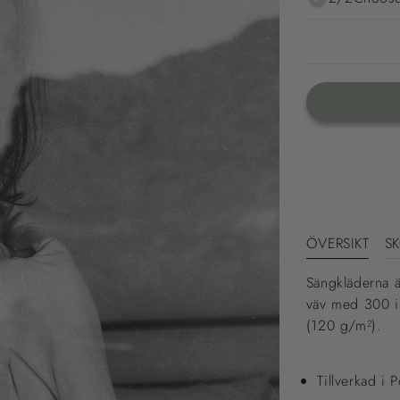
ÖVERSIKT
S
Sängkläderna ä
väv med 300 i t
(120 g/m²).
Tillverkad i 