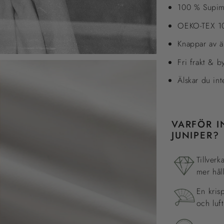
100 % Supima
OEKO-TEX 100
Knappar av ä
Fri frakt & b
Älskar du in
VARFÖR I
JUNIPER?
Tillver
mer hål
En kris
och luf