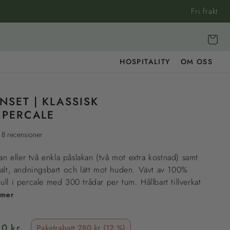
Fri frakt
Vagn
HOSPITALITY
OM OSS
NSET | KLASSISK
SPERCALE
8 recensioner
kan eller två enkla påslakan (två mot extra kostnad) samt
valt, andningsbart och lätt mot huden. Vävt av 100%
ll i percale med 300 trådar per tum. Hållbart tillverkat
 mer
pris
50 kr
Paketrabatt 280 kr (12 %)