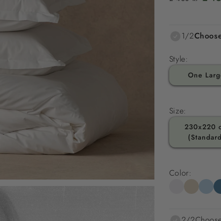
pris
1/2
Choose
Style:
One Larg
Size:
230x220 
(Standar
Color:
2/2
Choose