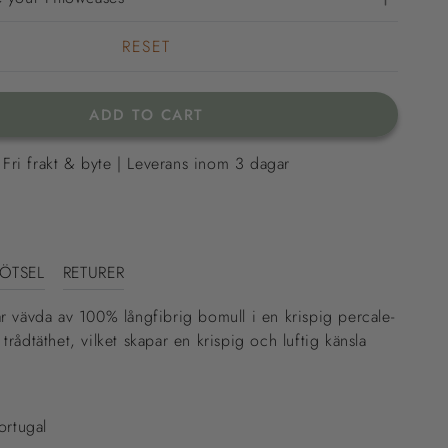
RESET
ADD TO CART
Fri frakt & byte | Leverans inom 3 dagar
KÖTSEL
RETURER
r vävda av 100% långfibrig bomull i en krispig percale-
rådtäthet, vilket skapar en krispig och luftig känsla
Portugal