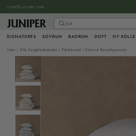
HOPPA
TILL
care@jun-per.com
INNEHÅLL
Sök
SIGNATURES
SOVRUM
BADRUM
DOFT
NY KOLLE
Hem
/
Alla Sängklädespaket
/
Påslakanset | Klassisk Bomullspercale