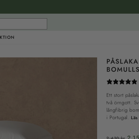
KTION
PÅSLAKA
BOMULL
Ett stort påsla
två örngott. S
långfibrig bomu
i Portugal.
Läs
Ordinarie
Rea
2 1
2 430 kr