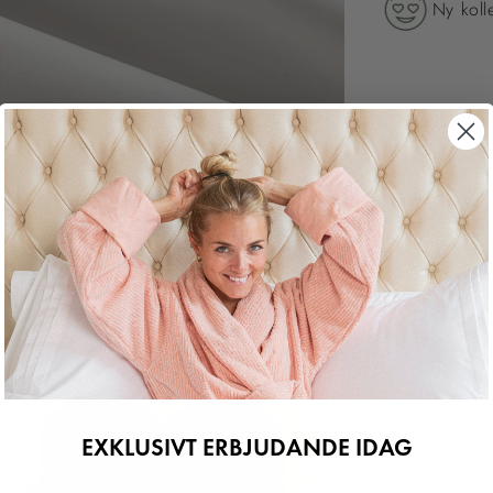
Ny kolle
HÅLLBAR
Låt oss vara är
enda sak, uta
Vi har definier
hålla produkti
inom EU och kö
från fiber till
EXKLUSIVT ERBJUDANDE IDAG