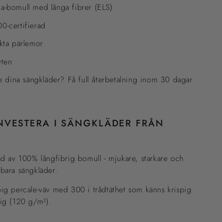
-bomull med långa fibrer (ELS)
-certifierad
kta pärlemor
yten
te dina sängkläder? Få full återbetalning inom 30 dagar
NVESTERA I SÄNGKLÄDER FRÅN
kad av 100% långfibrig bomull - mjukare, starkare och
lbara sängkläder.
pig percale-väv med 300 i trådtäthet som känns krispig
tig (120 g/m²).