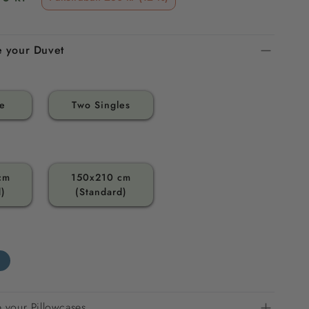
 your Duvet
e
Two Singles
cm
150x210 cm
d)
(Standard)
 your Pillowcases