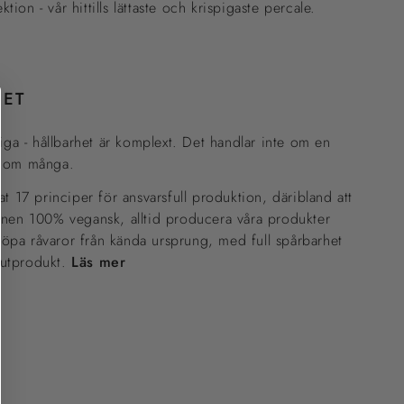
ktion - vår hittills lättaste och krispigaste percale.
HET
liga - hållbarhet är komplext. Det handlar inte om en
n om många.
at 17 principer för ansvarsfull produktion, däribland att
onen 100% vegansk, alltid producera våra produkter
pa råvaror från kända ursprung, med full spårbarhet
 slutprodukt.
Läs mer