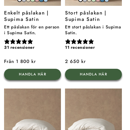
Stone
Beach
Sage
Gemstone
North
Sky
Stone
Beach
Sage
Gemstone
North
Sky
Snow
Snow
Grey
Sand
Green
Pink
Sea
Blue
Grey
Sand
Green
Pink
Sea
Blue
White
White
Enkelt påslakan |
Stort påslakan |
Blue
Blue
Supima Satin
Supima Satin
Ett påslakan för en person
Ett stort påslakan i Supima
i Supima Satin.
Satin.
31 recensioner
11 recensioner
Ordinarie
Från 1 800 kr
Ordinarie
2 650 kr
pris
pris
HANDLA HÄR
HANDLA HÄR