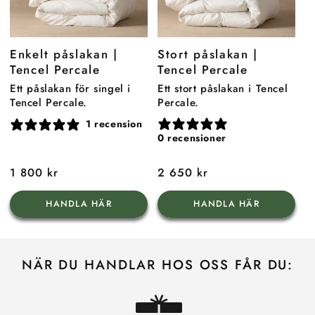
Enkelt påslakan |
Stort påslakan |
Tencel Percale
Tencel Percale
Ett påslakan för singel i
Ett stort påslakan i Tencel
Tencel Percale.
Percale.
1 recension
0 recensioner
Ordinarie
1 800 kr
Ordinarie
2 650 kr
pris
pris
HANDLA HÄR
HANDLA HÄR
NÄR DU HANDLAR HOS OSS FÅR DU: