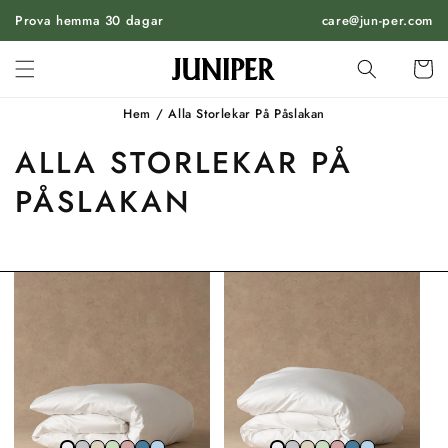
HOPPA
Prova hemma 30 dagar
TILL
care@jun-per.com
INNEHÅLL
Vagn
Hem
/
Alla Storlekar På Påslakan
ALLA STORLEKAR PÅ
PÅSLAKAN