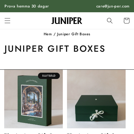
HOPPA
Prova hemma 30 dagar
TILL
care@jun-per.com
INNEHÅLL
Vagn
Hem
/
Juniper Gift Boxes
JUNIPER GIFT BOXES
SLUTSÅLD