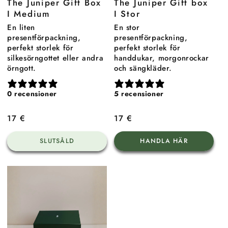
The Juniper Gift Box
The Juniper Gift box
I Medium
I Stor
En liten
En stor
presentförpackning,
presentförpackning,
perfekt storlek för
perfekt storlek för
silkesörngottet eller andra
handdukar, morgonrockar
örngott.
och sängkläder.
0 recensioner
5 recensioner
Ordinarie
17 €
Ordinarie
17 €
pris
pris
SLUTSÅLD
HANDLA HÄR