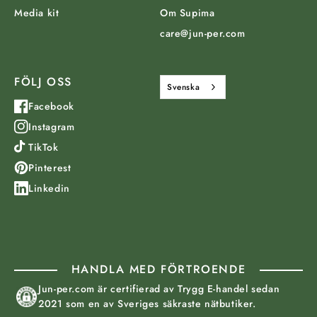
Media kit
Om Supima
care@jun-per.com
FÖLJ OSS
Svenska
Facebook
Instagram
TikTok
Pinterest
Linkedin
HANDLA MED FÖRTROENDE
Jun-per.com är certifierad av Trygg E-handel sedan
2021 som en av Sveriges säkraste nätbutiker.