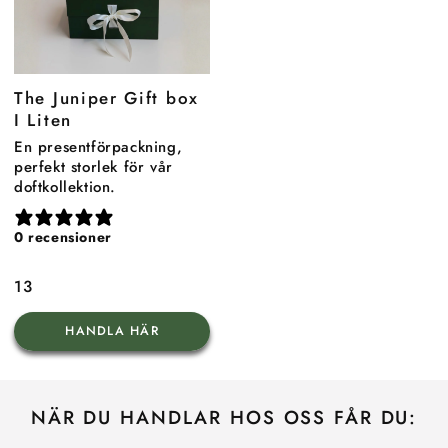
The Juniper Gift box
I Liten
En presentförpackning,
perfekt storlek för vår
doftkollektion.
0 recensioner
Ordinarie
13
pris
HANDLA HÄR
NÄR DU HANDLAR HOS OSS FÅR DU: