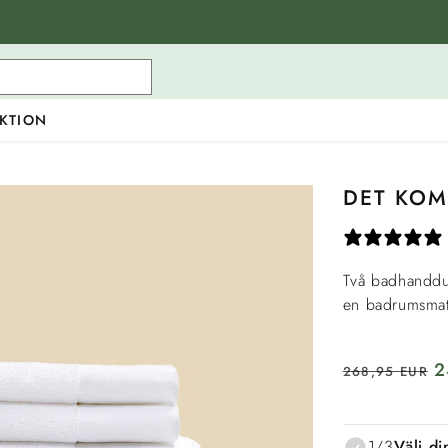
KTION
DET KOM
Två badhandduk
en badrumsmat
Ordinarie
R
2
268,95 EUR
pris
1/3
Välj di