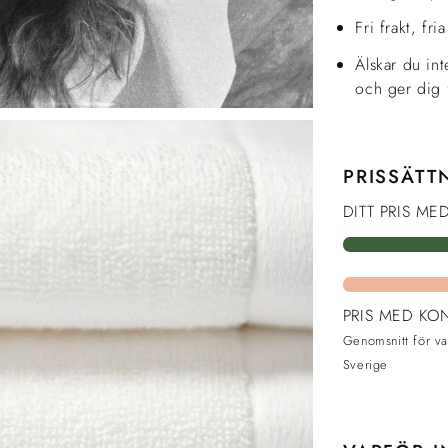
Fri frakt, fri
Älskar du in
och ger dig f
PRISSÄTT
DITT PRIS ME
PRIS MED KO
Genomsnitt för v
Sverige