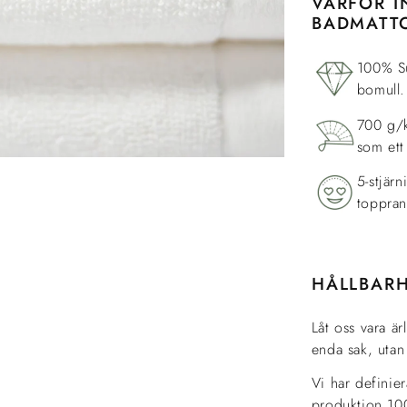
VARFÖR 
BADMATT
100% Su
bomull.
700 g/k
som et
5-stjär
toppran
HÅLLBAR
Låt oss vara är
enda sak, uta
Vi har definier
produktion 100