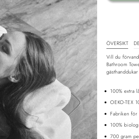
ÖVERSIKT
DE
Vill du förvan
Bathroom Towel
gästhanddukar
100% extra l
OEKO-TEX 100
Fabriken för
100% biologi
700 gram per