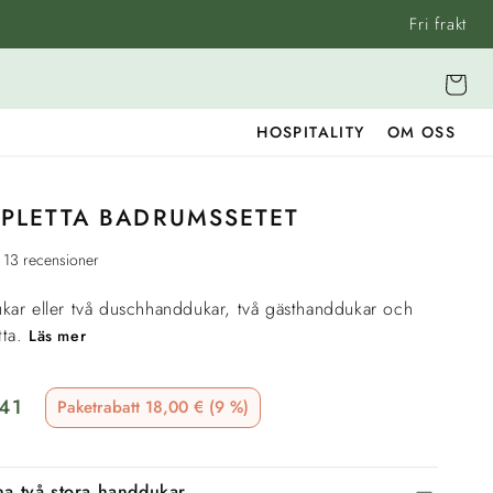
Fri frakt
Vagn
HOSPITALITY
OM OSS
PLETTA BADRUMSSETET
13 recensioner
ar eller två duschhanddukar, två gästhanddukar och
ta.
Läs mer
eapris
41
Paketrabatt 18,00 € (9 %)
na två stora handdukar