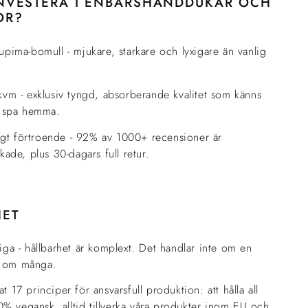
INVESTERA I ENBÄRSHANDDUKAR OCH
OR?
pima-bomull - mjukare, starkare och lyxigare än vanlig
vm - exklusiv tyngd, absorberande kvalitet som känns
t spa hemma.
nigt förtroende - 92% av 1000+ recensioner är
kade, plus 30-dagars full retur.
HET
liga - hållbarhet är komplext. Det handlar inte om en
n om många.
at 17 principer för ansvarsfull produktion: att hålla all
% vegansk, alltid tillverka våra produkter inom EU och