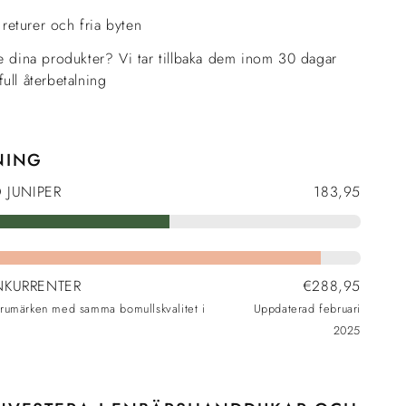
a returer och fria byten
te dina produkter? Vi tar tillbaka dem inom 30 dagar
ull återbetalning
NING
D JUNIPER
183,95
NKURRENTER
€288,95
arumärken med samma bomullskvalitet i
Uppdaterad februari
2025