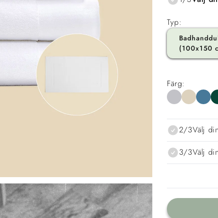
Typ:
Badhanddu
(100x150 
Färg:
2/3
Välj di
3/3
Välj d