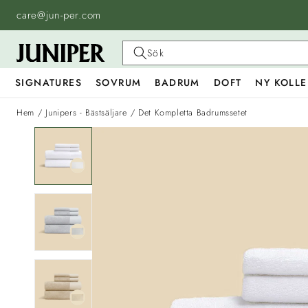
HOPPA
TILL
care@jun-per.com
INNEHÅLL
Sök
SIGNATURES
SOVRUM
BADRUM
DOFT
NY KOLLE
Hem
/
Junipers - Bästsäljare
/
Det Kompletta Badrumssetet