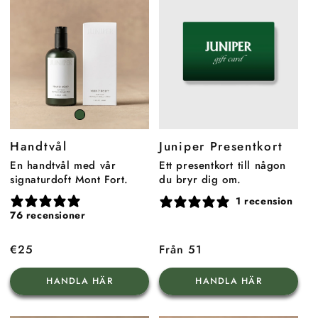
Mont
Fort
Handtvål
Juniper Presentkort
En handtvål med vår
Ett presentkort till någon
signaturdoft Mont Fort.
du bryr dig om.
1 recension
76 recensioner
Ordinarie
€25
Ordinarie
Från 51
pris
pris
HANDLA HÄR
HANDLA HÄR