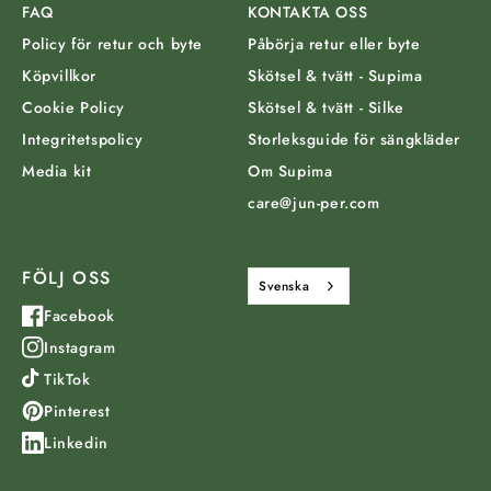
FAQ
KONTAKTA OSS
Policy för retur och byte
Påbörja retur eller byte
Köpvillkor
Skötsel & tvätt - Supima
Cookie Policy
Skötsel & tvätt - Silke
Integritetspolicy
Storleksguide för sängkläder
Media kit
Om Supima
care@jun-per.com
FÖLJ OSS
Svenska
Facebook
Instagram
TikTok
Pinterest
Linkedin