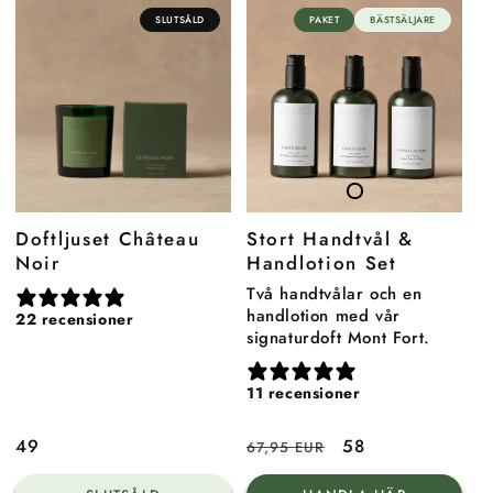
SLUTSÅLD
PAKET
BÄSTSÄLJARE
Doftljuset Château
Stort Handtvål &
Noir
Handlotion Set
Två handtvålar och en
handlotion med vår
22 recensioner
signaturdoft Mont Fort.
11 recensioner
Ordinarie
49
Ordinarie
Reapris
58
67,95 EUR
pris
pris