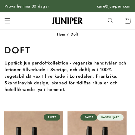
HOPPA
Prova hemma 30 dagar
TILL
care@jun-per.com
INNEHÅLL
Vagn
Hem
/
Doft
DOFT
Upptäck Juniperdoftkollektion - veganska handtvålar och
lotioner tillverkade i Sverige, och doftljus i 100%
vegetabiliskt vax tillverkade i Loiredalen, Frankrike.
Skandinavisk design, skapad för tidlösa ritualer och
hotellliknande lyx i hemmet.
PAKET
PAKET
BÄSTSÄLJARE