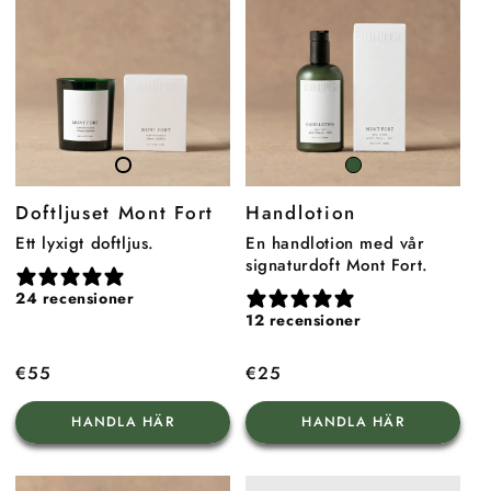
Mont
TheScented
Fort
Candle
Doftljuset Mont Fort
Handlotion
Mont
Fort
Ett lyxigt doftljus.
En handlotion med vår
signaturdoft Mont Fort.
24 recensioner
12 recensioner
Ordinarie
€55
Ordinarie
€25
pris
pris
HANDLA HÄR
HANDLA HÄR