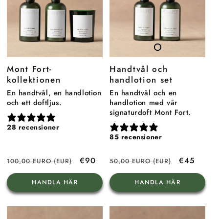
Mont Fort-
Handtvål och
kollektionen
handlotion set
En handtvål, en handlotion
En handtvål och en
och ett doftljus.
handlotion med vår
signaturdoft Mont Fort.
28 recensioner
85 recensioner
Ordinarie
Försäljningspris
€90
Ordinarie
Försäljnin
€45
100,00 EURO (EUR)
50,00 EURO (EUR)
pris
pris
HANDLA HÄR
HANDLA HÄR