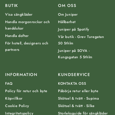
BUTIK
OM OSS
Visa sängkläder
Om Juniper
Handla morgonrockar och
Hållbarhet
handdukar
Juniper på Spotify
Handla dofter
Vår butik - Grev Turegatan
För hotell, designers och
50 Sthlm
partners
Juniper på SOVA -
Kungsgatan 5 Sthlm
INFORMATION
KUNDSERVICE
FAQ
KONTAKTA OSS
Policy för retur och byte
Påbörja retur eller byte
Köpvillkor
Skötsel & tvätt - Supima
Cookie Policy
Skötsel & tvätt - Silke
Integritetspolicy
Storleksguide för sängkläder