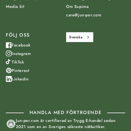
Media kit
Om Supima
care@jun-per.com
FÖLJ OSS
Svenska
Facebook
Instagram
TikTok
Pinterest
Linkedin
HANDLA MED FÖRTROENDE
Jun-per.com är certifierad av Trygg E-handel sedan
2021 som en av Sveriges säkraste nätbutiker.