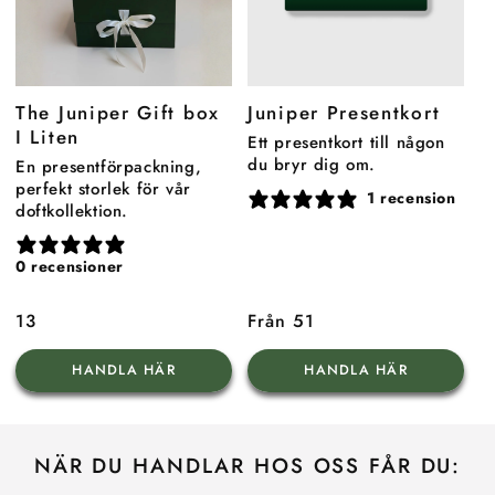
The Juniper Gift box
Juniper Presentkort
I Liten
Ett presentkort till någon
du bryr dig om.
En presentförpackning,
perfekt storlek för vår
1 recension
doftkollektion.
0 recensioner
Ordinarie
13
Ordinarie
Från 51
pris
pris
HANDLA HÄR
HANDLA HÄR
NÄR DU HANDLAR HOS OSS FÅR DU: