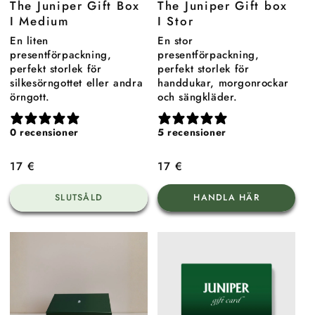
The Juniper Gift Box
The Juniper Gift box
I Medium
I Stor
En liten
En stor
presentförpackning,
presentförpackning,
perfekt storlek för
perfekt storlek för
silkesörngottet eller andra
handdukar, morgonrockar
örngott.
och sängkläder.
0 recensioner
5 recensioner
Ordinarie
17 €
Ordinarie
17 €
pris
pris
SLUTSÅLD
HANDLA HÄR