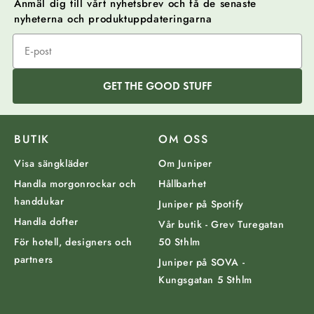
Anmäl dig till vårt nyhetsbrev och få de senaste
nyheterna och produktuppdateringarna
GET THE GOOD STUFF
BUTIK
OM OSS
Visa sängkläder
Om Juniper
Handla morgonrockar och
Hållbarhet
handdukar
Juniper på Spotify
Handla dofter
Vår butik - Grev Turegatan
För hotell, designers och
50 Sthlm
partners
Juniper på SOVA -
Kungsgatan 5 Sthlm