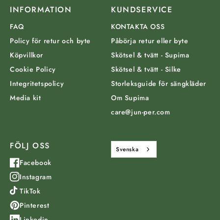
INFORMATION
KUNDSERVICE
FAQ
KONTAKTA OSS
Policy för retur och byte
Påbörja retur eller byte
Köpvillkor
Skötsel & tvätt - Supima
Cookie Policy
Skötsel & tvätt - Silke
Integritetspolicy
Storleksguide för sängkläder
Media kit
Om Supima
care@jun-per.com
FÖLJ OSS
Svenska
Facebook
Instagram
TikTok
Pinterest
Linkedin