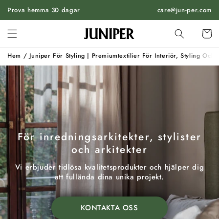
HOPPA
Prova hemma 30 dagar
TILL
care@jun-per.com
INNEHÅLL
Vagn
Hem
/
Juniper För Styling | Premiumtextilier För Interiör, Styling Och 
För inredningsarkitekter, stylister
och arkitekter
Vi erbjuder tidlösa kvalitetsprodukter och hjälper dig
att fullända dina unika projekt.
KONTAKTA OSS