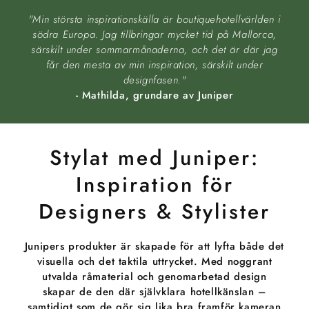
"Min största inspirationskälla är boutiquehotellvärlden i
södra Europa. Jag tillbringar mycket tid på Mallorca,
särskilt under sommarmånaderna, och det är där jag
får den mesta av min inspiration, särskilt under
designfasen."
- Mathilda, grundare av Juniper
Stylat med Juniper:
Inspiration för
Designers & Stylister
Junipers produkter är skapade för att lyfta både det
visuella och det taktila uttrycket. Med noggrant
utvalda råmaterial och genomarbetad design
skapar de den där självklara hotellkänslan –
samtidigt som de gör sig lika bra framför kameran